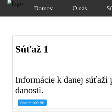
Domov
O nás
S
S
Súťaž 1
Informácie k danej súťaži 
danosti.
Chcem súťažiť!