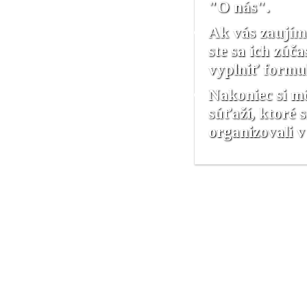
"O nás".
Ak vás zaujíma
ste sa ich zúč
vyplniť formu
Nakoniec si mô
súťaží, ktoré 
organizovali v