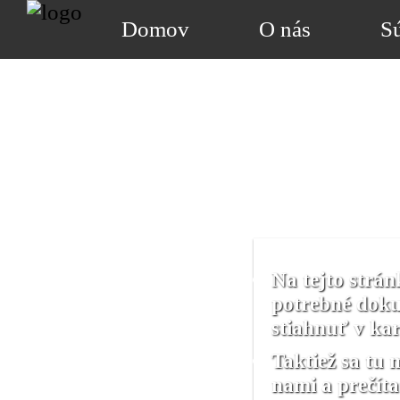
Domov
O nás
S
Vitajte n
Na tejto strán
potrebné doku
stiahnuť v ka
Taktiež sa tu 
nami a prečíta